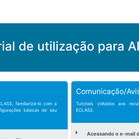
ial de utilização para 
Comunicação/Avi
CLASS, familiarizá-lo com a
Tutoriais voltados aos rec
figurações básicas de seu
ECLASS.
Acessando o e-mail 