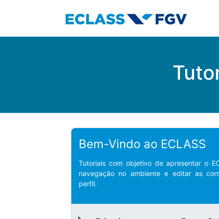
Tutor
Bem-Vindo ao ECLASS
Tutoriais com objetivo de apresentar o E
navegação no ambiente e editar as con
perfil.