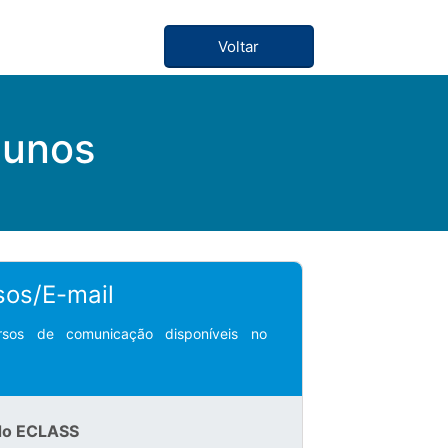
Voltar
Alunos
sos/E-mail
ursos de comunicação disponíveis no
do ECLASS